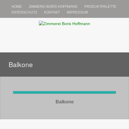
HOME
ZIMMEREI BORIS HOFFMANN
PRODUKTPALETTE
DATENSCHUTZ
KONTAKT
IMPRESSUM
Zimmerei Boris
Über 20 Jahre Qualität aus Holz.
WEITER
ZUM
Hoffmann.
INHALT
Balkone
Balkone